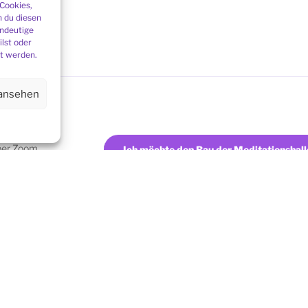
 Cookies,
 du diesen
indeutige
ilst oder
t werden.
 ansehen
ber Zoom
Ich möchte den Bau der Meditationshall
l
)
EINFÜHRUNG IN DIE HIMALAYA SAMARPAN 
UPPE IN IHRER
Hier finden Sie weitere Informationen