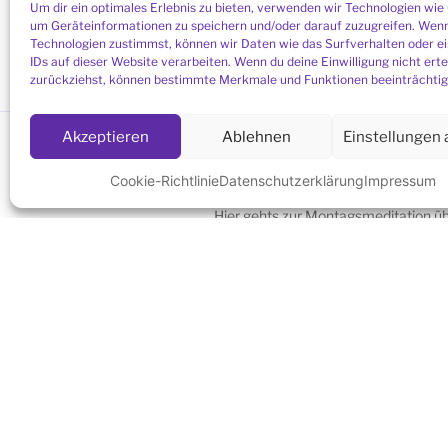
Um dir ein optimales Erlebnis zu bieten, verwenden wir Technologien wie
um Geräteinformationen zu speichern und/oder darauf zuzugreifen. Wenn
Technologien zustimmst, können wir Daten wie das Surfverhalten oder e
IDs auf dieser Website verarbeiten. Wenn du deine Einwilligung nicht erte
zurückziehst, können bestimmte Merkmale und Funktionen beeinträchtig
Akzeptieren
Ablehnen
Einstellungen
LINK ZUR MONTAGSMEDITATION
Cookie-Richtlinie
Datenschutzerklärung
Impressum
Hier gehts zur Montagsmeditation ü
(das Passwort erhalten Sie
per E-Mai
SIE SUCHEN EINE MEDITATIONSGR
NÄHE?
Liste aller Meditationsgruppen