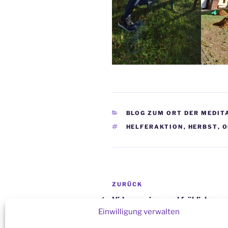
KATEGORIEN
BLOG ZUM ORT DER MEDIT
SCHLAGWÖRTER
HELFERAKTION
,
HERBST
,
O
Beitragsnavigation
Vorheriger
ZURÜCK
Beitrag
Videoseminar und fröhliches
Einwilligung verwalten
Tanzprogramm zum indischen
Navratri-Fest