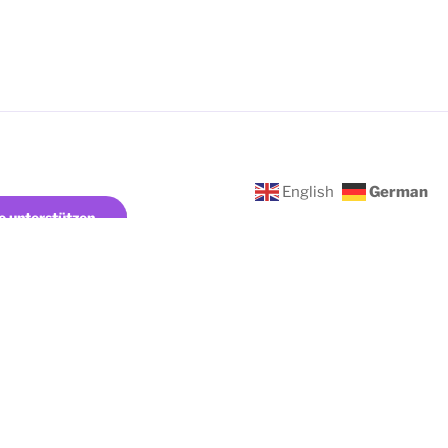
English
German
e unterstützen.
MEDITATION