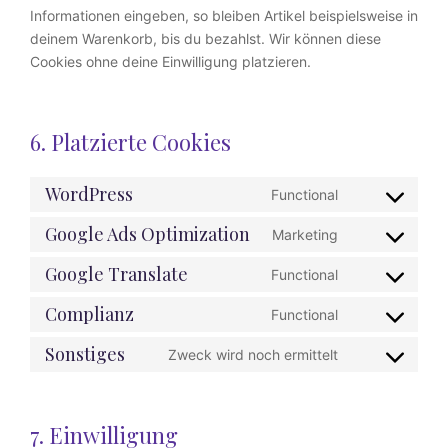
Informationen eingeben, so bleiben Artikel beispielsweise in
deinem Warenkorb, bis du bezahlst. Wir können diese
Cookies ohne deine Einwilligung platzieren.
6. Platzierte Cookies
WordPress
Functional
Consent
to
Google Ads Optimization
Marketing
Consent
service
to
Google Translate
wordpress
Functional
Consent
service
to
Complianz
google-
Functional
Consent
service
ads-
to
Sonstiges
google-
Zweck wird noch ermittelt
optimization
Consent
service
translate
to
complianz
service
7. Einwilligung
sonstiges