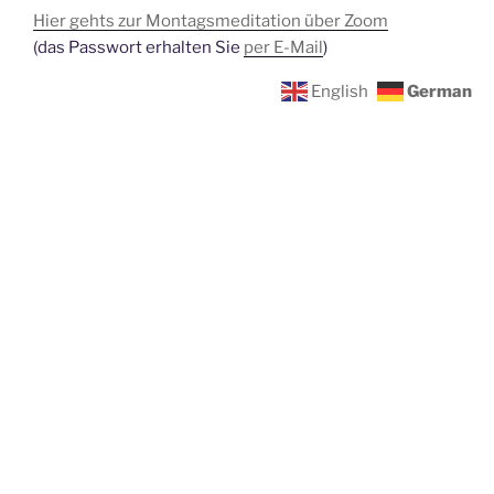
Hier gehts zur Montagsmeditation über Zoom
(das Passwort erhalten Sie
per E-Mail
)
English
German
SIE SUCHEN EINE MEDITATIONSGRUPPE IN
IHRER NÄHE?
Liste aller Meditationsgruppen
Ich möchte den Bau der Meditationshalle
unterstützen.
EINFÜHRUNG IN DIE HIMALAYA SAMARPAN
MEDITATION