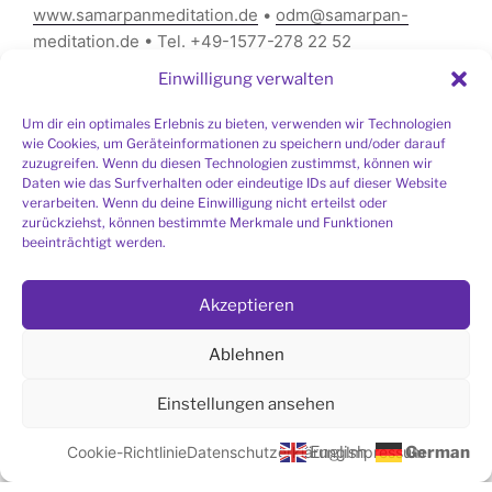
www.samarpanmeditation.de
•
odm@samarpan-
meditation.de
• Tel. +49-1577-278 22 52
Einwilligung verwalten
Um dir ein optimales Erlebnis zu bieten, verwenden wir Technologien
wie Cookies, um Geräteinformationen zu speichern und/oder darauf
zuzugreifen. Wenn du diesen Technologien zustimmst, können wir
LINK ZUR MONTAGSMEDITATION
Daten wie das Surfverhalten oder eindeutige IDs auf dieser Website
verarbeiten. Wenn du deine Einwilligung nicht erteilst oder
zurückziehst, können bestimmte Merkmale und Funktionen
Hier gehts zur Montagsmeditation über Zoom
beeinträchtigt werden.
(das Passwort erhalten Sie
per E-Mail
)
Akzeptieren
SIE SUCHEN EINE MEDITATIONSGRUPPE IN
Ablehnen
IHRER NÄHE?
Einstellungen ansehen
Liste aller Meditationsgruppen
Cookie-Richtlinie
Datenschutzerklärung
English
Impressum
German