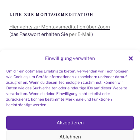
LINK ZUR MONTAGSMEDITATION
Hier gehts zur Montagsmeditation über Zoom
(das Passwort erhalten Sie
per E-Mail
)
Einwilligung verwalten
SIE SUCHEN EINE MEDITATIONSGRUPPE IN
IHRER NÄHE?
Um dir ein optimales Erlebnis zu bieten, verwenden wir Technologien
wie Cookies, um Geräteinformationen zu speichern und/oder darauf
Liste aller Meditationsgruppen
zuzugreifen. Wenn du diesen Technologien zustimmst, können wir
Daten wie das Surfverhalten oder eindeutige IDs auf dieser Website
verarbeiten. Wenn du deine Einwilligung nicht erteilst oder
zurückziehst, können bestimmte Merkmale und Funktionen
beeinträchtigt werden.
Ich möchte den Bau der Meditationshalle
Akzeptieren
unterstützen.
Ablehnen