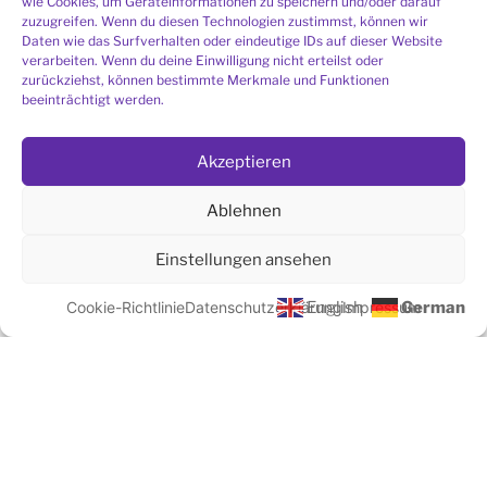
wie Cookies, um Geräteinformationen zu speichern und/oder darauf
(das Passwort erhalten Sie
per E-Mail
)
zuzugreifen. Wenn du diesen Technologien zustimmst, können wir
Daten wie das Surfverhalten oder eindeutige IDs auf dieser Website
verarbeiten. Wenn du deine Einwilligung nicht erteilst oder
zurückziehst, können bestimmte Merkmale und Funktionen
beeinträchtigt werden.
SIE SUCHEN EINE MEDITATIONSGRUPPE IN
IHRER NÄHE?
Akzeptieren
Liste aller Meditationsgruppen
Ablehnen
Einstellungen ansehen
Cookie-Richtlinie
Datenschutzerklärung
English
Impressum
German
Ich möchte den Bau der Meditationshalle
unterstützen.
EINFÜHRUNG IN DIE HIMALAYA SAMARPAN
MEDITATION