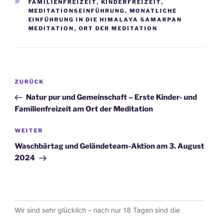
SCHLAGWÖRTER
FAMILIENFREIZEIT
,
KINDERFREIZEIT
,
MEDITATIONSEINFÜHRUNG
,
MONATLICHE
EINFÜHRUNG IN DIE HIMALAYA SAMARPAN
MEDITATION
,
ORT DER MEDITATION
Beitragsnavigation
Vorheriger
ZURÜCK
Beitrag
Natur pur und Gemeinschaft – Erste Kinder- und
Familienfreizeit am Ort der Meditation
Nächster
WEITER
Beitrag
Waschbärtag und Geländeteam-Aktion am 3. August
2024
Wir sind sehr glücklich – nach nur 18 Tagen sind die