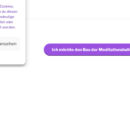
 Cookies,
 du diesen
indeutige
ilst oder
t werden.
 ansehen
ber Zoom
Ich möchte den Bau der Meditationshall
l
)
EINFÜHRUNG IN DIE HIMALAYA SAMARPAN 
UPPE IN IHRER
Hier finden Sie weitere Informationen