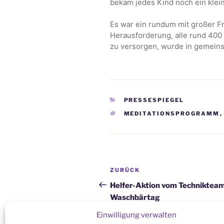
bekam jedes Kind noch ein klei
Es war ein rundum mit großer Fr
Herausforderung, alle rund 40
zu versorgen, wurde in gemeinsc
KATEGORIEN
PRESSESPIEGEL
SCHLAGWÖRTER
MEDITATIONSPROGRAMM
Beitragsnavigation
Vorheriger
ZURÜCK
Beitrag
Helfer-Aktion vom Techniktea
Waschbärtag
Einwilligung verwalten