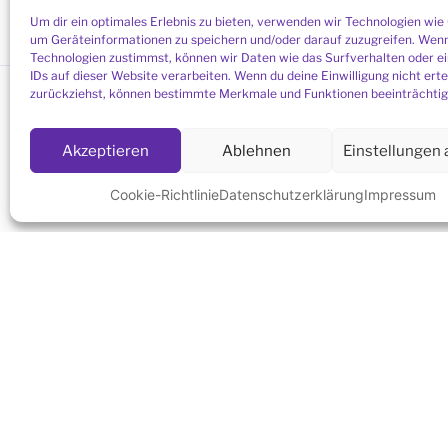
Um dir ein optimales Erlebnis zu bieten, verwenden wir Technologien wie
um Geräteinformationen zu speichern und/oder darauf zuzugreifen. Wenn
Technologien zustimmst, können wir Daten wie das Surfverhalten oder e
IDs auf dieser Website verarbeiten. Wenn du deine Einwilligung nicht erte
zurückziehst, können bestimmte Merkmale und Funktionen beeinträchtig
LINK ZUR MONTAGSMEDITATION
Akzeptieren
Ablehnen
Einstellungen
Hier gehts zur Montagsmeditation ü
(das Passwort erhalten Sie
per E-Mai
Cookie-Richtlinie
Datenschutzerklärung
Impressum
SIE SUCHEN EINE MEDITATIONSGR
NÄHE?
Liste aller Meditationsgruppen