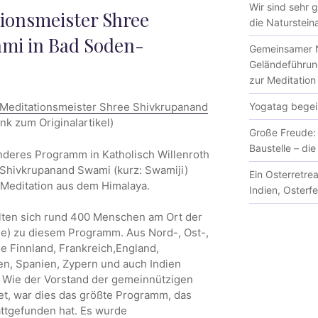
Wir sind sehr 
ionsmeister Shree
die Natursteina
mi in Bad Soden-
Gemeinsamer N
Geländeführun
zur Meditation
Yogatag begeis
 Meditationsmeister Shree Shivkrupanand
nk zum Originalartikel)
Große Freude: 
Baustelle – di
onderes Programm in Katholisch Willenroth
e Shivkrupanand Swami (kurz: Swamiji)
Ein Osterretre
 Meditation aus dem Himalaya.
Indien, Osterf
ten sich rund 400 Menschen am Ort der
e) zu diesem Programm. Aus Nord-, Ost-,
 Finnland, Frankreich,England,
lien, Spanien, Zypern und auch Indien
. Wie der Vorstand der gemeinnützigen
et, war dies das größte Programm, das
attgefunden hat. Es wurde