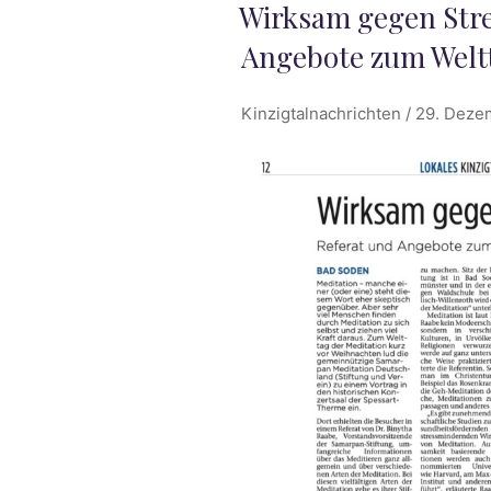
VERÖFFENTLICHT
Wirksam gegen Stre
AM
Angebote zum Weltt
Kinzigtalnachrichten / 29. Dez