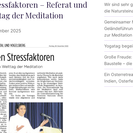
ssfaktoren – Referat und
Wir sind sehr 
die Natursteina
ag der Meditation
Gemeinsamer N
Geländeführun
ember 2025
zur Meditation
Yogatag begeis
Große Freude: 
Baustelle – di
Ein Osterretre
Indien, Osterf