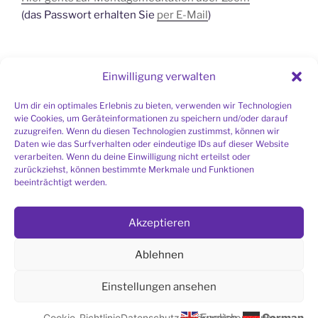
(das Passwort erhalten Sie
per E-Mail
)
Einwilligung verwalten
SIE SUCHEN EINE MEDITATIONSGRUPPE IN
IHRER NÄHE?
Um dir ein optimales Erlebnis zu bieten, verwenden wir Technologien
Liste aller Meditationsgruppen
wie Cookies, um Geräteinformationen zu speichern und/oder darauf
zuzugreifen. Wenn du diesen Technologien zustimmst, können wir
Daten wie das Surfverhalten oder eindeutige IDs auf dieser Website
verarbeiten. Wenn du deine Einwilligung nicht erteilst oder
zurückziehst, können bestimmte Merkmale und Funktionen
beeinträchtigt werden.
Ich möchte den Bau der Meditationshalle
Akzeptieren
unterstützen.
Ablehnen
EINFÜHRUNG IN DIE HIMALAYA SAMARPAN
Einstellungen ansehen
MEDITATION
Cookie-Richtlinie
Datenschutzerklärung
Impressum