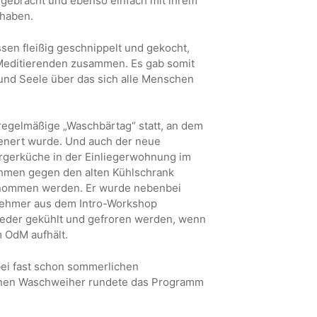
ngebracht und ebenso einfach mit ihrem
 haben.
en fleißig geschnippelt und gekocht,
n Meditierenden zusammen. Es gab somit
 und Seele über das sich alle Menschen
regelmäßige „Waschbärtag“ statt, an dem
ienert wurde. Und auch der neue
orgerküche in der Einliegerwohnung im
hmen gegen den alten Kühlschrank
enommen werden. Er wurde nebenbei
lnehmer aus dem Intro-Workshop
ieder gekühlt und gefroren werden, wenn
m OdM aufhält.
ei fast schon sommerlichen
nen Waschweiher rundete das Programm