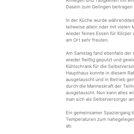
Anliegen und Tätigkeiten mit ei
Dasein zum Gelingen beitragen
In der Küche wurde währenddess
teilweise allein oder mit viele
wieder feines Essen für Körper
am Ort sehr freuten.
Am Samstag fand ebenfalls der 
wieder fleißig geputzt und gew
Kühlschrank für die Selbstvers
Haupthaus konnte in diesem Ra
ausgetauscht und in Betrieb g
durch die Manneskraft der Tei
ausgetauscht. Nun kann alles w
man sich als Selbstversorger a
Ein gemeinsamer Spaziergang b
Temperaturen zum nahegelege
ab.