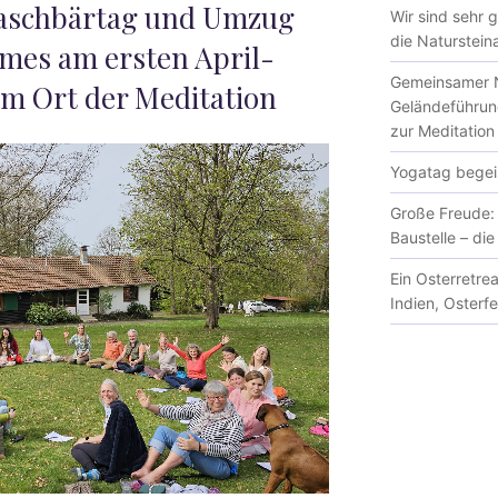
aschbärtag und Umzug
Wir sind sehr 
die Natursteina
mes am ersten April-
Gemeinsamer N
m Ort der Meditation
Geländeführun
zur Meditation
Yogatag begeis
Große Freude: 
Baustelle – di
Ein Osterretre
Indien, Osterf