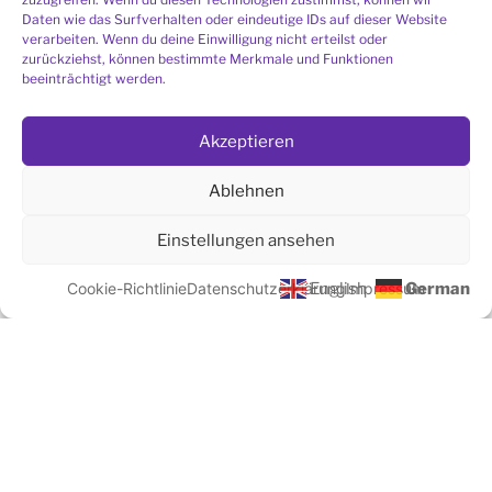
Daten wie das Surfverhalten oder eindeutige IDs auf dieser Website
verarbeiten. Wenn du deine Einwilligung nicht erteilst oder
zurückziehst, können bestimmte Merkmale und Funktionen
LINK ZUR MONTAGSMEDITATION
beeinträchtigt werden.
Hier gehts zur Montagsmeditation über Zoom
(das Passwort erhalten Sie
per E-Mail
)
Akzeptieren
Ablehnen
SIE SUCHEN EINE MEDITATIONSGRUPPE IN
Einstellungen ansehen
IHRER NÄHE?
Cookie-Richtlinie
Datenschutzerklärung
English
Impressum
German
Liste aller Meditationsgruppen
Ich möchte den Bau der Meditationshalle
unterstützen.