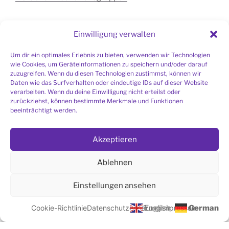
Einwilligung verwalten
Um dir ein optimales Erlebnis zu bieten, verwenden wir Technologien
Ich möchte den Bau der Meditationshalle
wie Cookies, um Geräteinformationen zu speichern und/oder darauf
zuzugreifen. Wenn du diesen Technologien zustimmst, können wir
unterstützen.
Daten wie das Surfverhalten oder eindeutige IDs auf dieser Website
verarbeiten. Wenn du deine Einwilligung nicht erteilst oder
zurückziehst, können bestimmte Merkmale und Funktionen
beeinträchtigt werden.
EINFÜHRUNG IN DIE HIMALAYA SAMARPAN
MEDITATION
Akzeptieren
Hier finden Sie weitere Informationen
Ablehnen
Einstellungen ansehen
Cookie-Richtlinie
Datenschutzerklärung
English
Impressum
German
Datenschutzerklärung